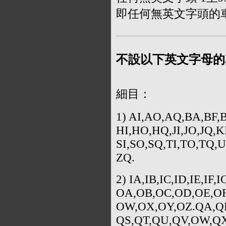
即任何無英文字頭的
不設以下英文字母的
細目：
1) AI,AO,AQ,BA,BF,
HI,HO,HQ,JI,JO,JQ,
SI,SO,SQ,TI,TO,TQ
ZQ.
2) IA,IB,IC,ID,IE,IF,I
OA,OB,OC,OD,OE,OF
OW,OX,OY,OZ.QA,QB
QS,QT,QU,QV,OW,QX