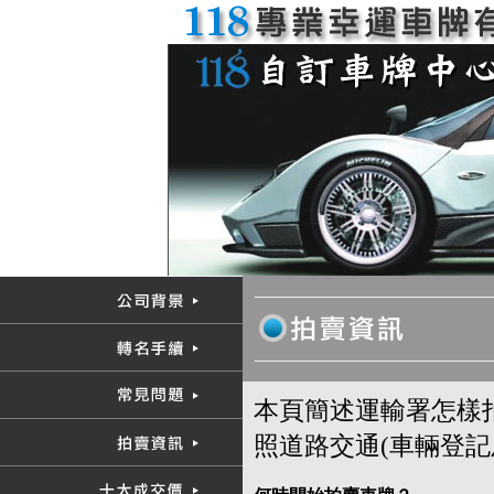
本頁簡述運輸署怎樣拍
照道路交通(車輛登記及