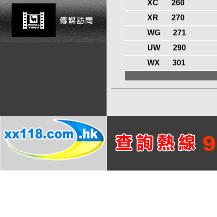
XC
260
XR
270
WG
271
UW
290
WX
301