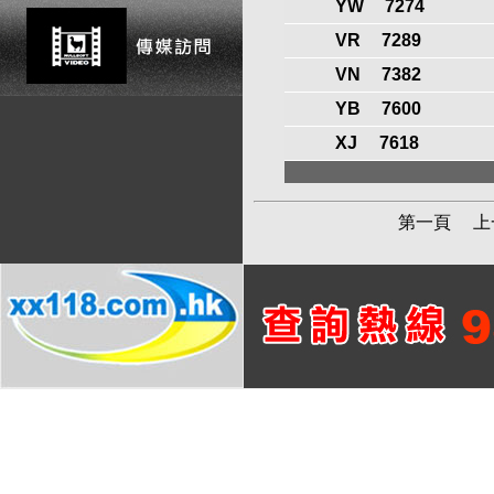
YW
7274
VR
7289
VN
7382
YB
7600
XJ
7618
第一頁
上