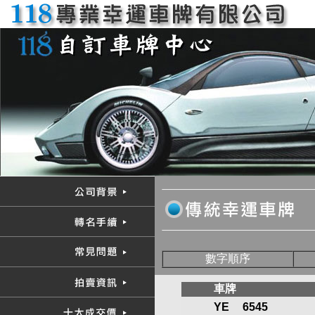
數字順序
車牌
YE
6545