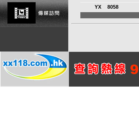
YX
8058